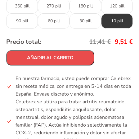
360 pill
270 pill
180 pill
120 pill
90 pill
60 pill
30 pill
10 pill
Precio total:
11,41
€
9,51
€
AÑADIR AL CARRITO
En nuestra farmacia, usted puede comprar Celebrex
sin receta médica, con entrega en 5-14 días en toda
España. Envase discreto y anónimo.
Celebrex se utiliza para tratar artritis reumatoide,
osteoartritis, espondilitis anquilosante, dolor
menstrual, dolor agudo y poliposis adenomatosa
familiar (FAP). Actúa inhibiendo selectivamente la
COX-2, reduciendo inflamación y dolor sin afectar