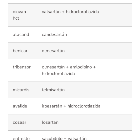
diovan
valsartán + hidroclorotiazida
hct
atacand
candesartán
benicar
olmesartán
tribenzor
olmesartán + amlodipino +
hidroclorotiazida
micardis
telmisartán
avalide
irbesartán + hidroclorotiazida
cozaar
losartán
entresto
sacubitrilo + valsartán