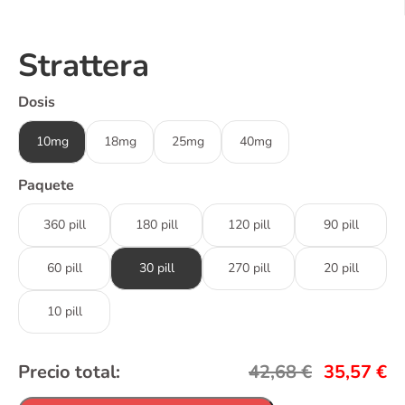
Strattera
Dosis
10mg
18mg
25mg
40mg
Paquete
360 pill
180 pill
120 pill
90 pill
60 pill
30 pill
270 pill
20 pill
10 pill
Precio total:
42,68
€
35,57
€