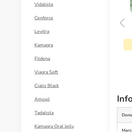
Vidalista
Cenforce
Levitra
Sleepose
Kamagra
COMPRAR AHORA
Fildena
Viagra Soft
Cialis Black
Inf
Amoxil
Tadalista
Deno
Kamagra Oral Jelly
Marc