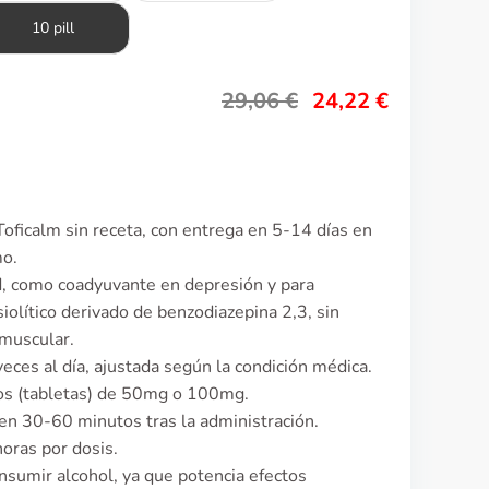
10 pill
29,06
€
24,22
€
oficalm sin receta, con entrega en 5-14 días en
mo.
ad, como coadyuvante en depresión y para
iolítico derivado de benzodiazepina 2,3, sin
 muscular.
eces al día, ajustada según la condición médica.
os (tabletas) de 50mg o 100mg.
n 30-60 minutos tras la administración.
oras por dosis.
sumir alcohol, ya que potencia efectos