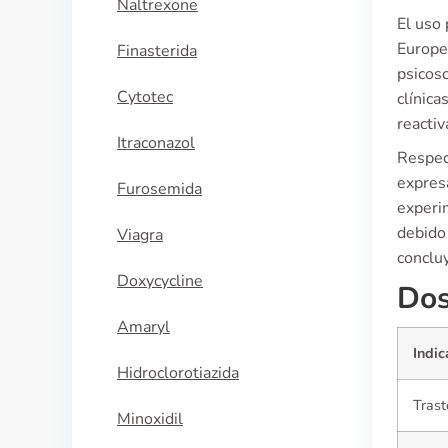
Naltrexone
El uso 
Europe
Finasterida
psicos
Cytotec
clínica
reacti
Itraconazol
Respect
expres
Furosemida
experi
debido
Viagra
conclu
Doxycycline
Dos
Amaryl
Indic
Hidroclorotiazida
Trast
Minoxidil