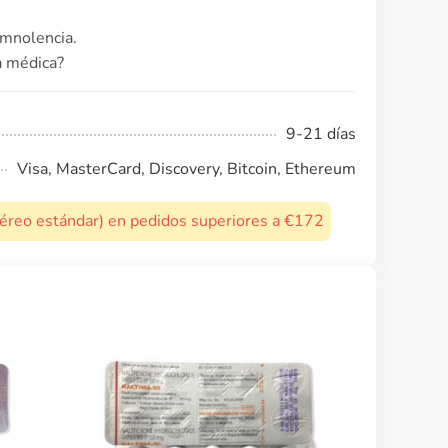
omnolencia.
a médica?
9-21 días
Visa, MasterCard, Discovery, Bitcoin, Ethereum
 aéreo estándar) en pedidos superiores a €172