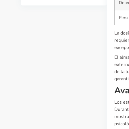
Depre
Perso
La dosi
requie
excepto
El alma
extern
de la l
garanti
Ava
Los est
Durant
mostra
psicoló