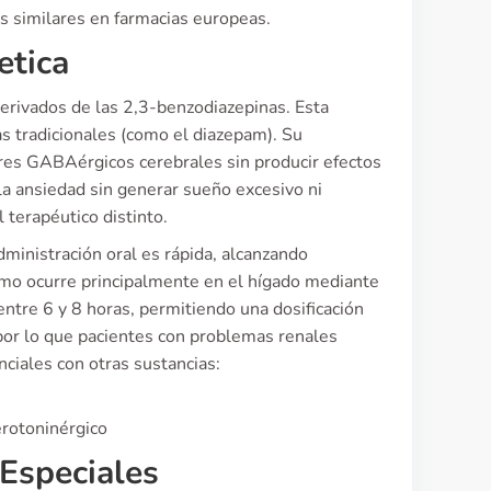
s similares en farmacias europeas.
etica
derivados de las 2,3-benzodiazepinas. Esta
as tradicionales (como el diazepam). Su
res GABAérgicos cerebrales sin producir efectos
la ansiedad sin generar sueño excesivo ni
 terapéutico distinto.
dministración oral es rápida, alcanzando
ismo ocurre principalmente en el hígado mediante
ntre 6 y 8 horas, permitiendo una dosificación
, por lo que pacientes con problemas renales
nciales con otras sustancias:
erotoninérgico
 Especiales