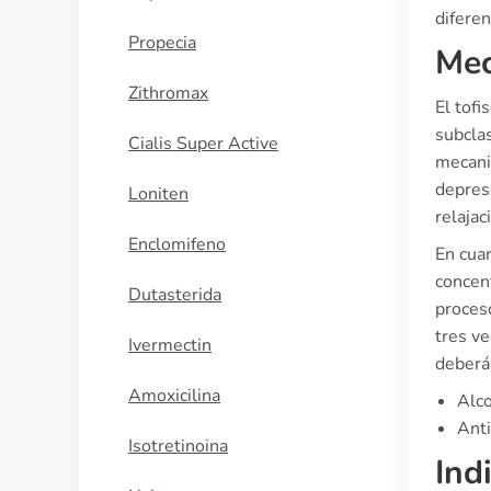
difere
Propecia
Mec
Zithromax
El tofi
subclas
Cialis Super Active
mecani
depreso
Loniten
relajac
Enclomifeno
En cuan
concen
Dutasterida
proceso
tres ve
Ivermectin
deberán
Amoxicilina
Alco
Anti
Isotretinoina
Ind