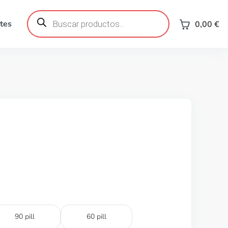
Búsqueda
de
tes
0,00
€
productos
90 pill
60 pill