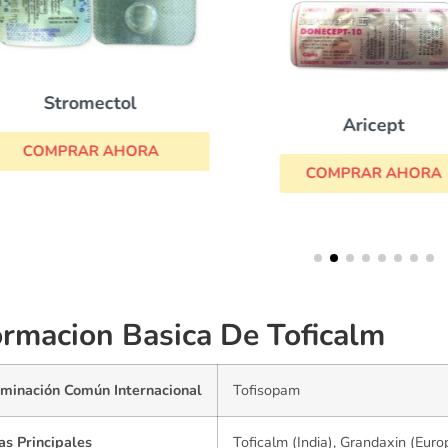
Stromectol
Aricept
COMPRAR AHORA
COMPRAR AHORA
ormacion Basica De Toficalm
minación Común Internacional
Tofisopam
as Principales
Toficalm (India), Grandaxin (Euro