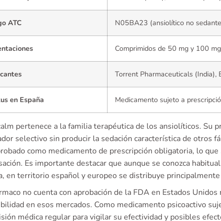
go ATC
N05BA23 (ansiolítico no sedante
entaciones
Comprimidos de 50 mg y 100 mg
icantes
Torrent Pharmaceuticals (India),
tus en España
Medicamento sujeto a prescripci
calm pertenece a la familia terapéutica de los ansiolíticos. Su p
or selectivo sin producir la sedación característica de otros 
probado como medicamento de prescripción obligatoria, lo que s
sación. Es importante destacar que aunque se conozca habitu
a, en territorio español y europeo se distribuye principalmente
ármaco no cuenta con aprobación de la FDA en Estados Unidos n
ibilidad en esos mercados. Como medicamento psicoactivo sujet
sión médica regular para vigilar su efectividad y posibles efec