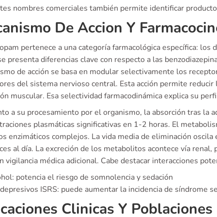
ntes nombres comerciales también permite identificar producto
anismo De Accion Y Farmacocin
sopam pertenece a una categoría farmacológica específica: los 
e presenta diferencias clave con respecto a las benzodiazepin
smo de acción se basa en modular selectivamente los recepto
res del sistema nervioso central. Esta acción permite reducir 
ión muscular. Esa selectividad farmacodinámica explica su perfil
to a su procesamiento por el organismo, la absorción tras la a
traciones plasmáticas significativas en 1-2 horas. El metabol
s enzimáticos complejos. La vida media de eliminación oscila e
ces al día. La excreción de los metabolitos acontece vía renal
 vigilancia médica adicional. Cabe destacar interacciones pote
hol: potencia el riesgo de somnolencia y sedación
depresivos ISRS: puede aumentar la incidencia de síndrome s
icaciones Clinicas Y Poblaciones