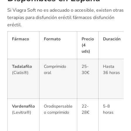
Si Viagra Soft no es adecuado o accesible, existen otras
terapias para disfunción eréctil fármacos disfunción
eréctil.
Fármaco
Formato
Precio
Duración
(4
uds)
Tadalafilo
Comprimido
25-
Hasta
(Cialis®)
oral
30€
36 horas
Vardenafilo
Orodispersable
22-
5-8
(Levitra®)
o comprimido
28€
horas