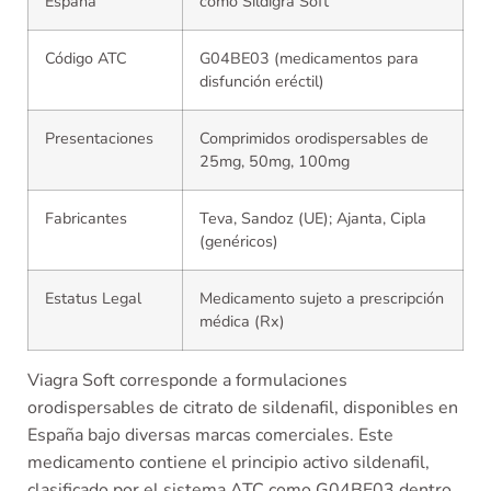
España
como Sildigra Soft
Código ATC
G04BE03 (medicamentos para
disfunción eréctil)
Presentaciones
Comprimidos orodispersables de
25mg, 50mg, 100mg
Fabricantes
Teva, Sandoz (UE); Ajanta, Cipla
(genéricos)
Estatus Legal
Medicamento sujeto a prescripción
médica (Rx)
Viagra Soft corresponde a formulaciones
orodispersables de citrato de sildenafil, disponibles en
España bajo diversas marcas comerciales. Este
medicamento contiene el principio activo sildenafil,
clasificado por el sistema ATC como G04BE03 dentro