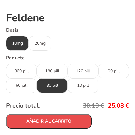
Feldene
Dosis
10mg
20mg
Paquete
360 pill
180 pill
120 pill
90 pill
60 pill
30 pill
10 pill
Precio total:
30,10
€
25,08
€
AÑADIR AL CARRITO