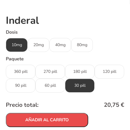
Inderal
Dosis
10mg
20mg
40mg
80mg
Paquete
360 pill
270 pill
180 pill
120 pill
90 pill
60 pill
30 pill
Precio total:
20,75
€
AÑADIR AL CARRITO