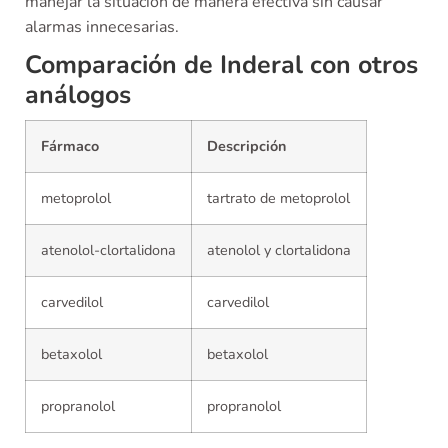
manejar la situación de manera efectiva sin causar
alarmas innecesarias.
Comparación de Inderal con otros
análogos
Fármaco
Descripción
metoprolol
tartrato de metoprolol
atenolol-clortalidona
atenolol y clortalidona
carvedilol
carvedilol
betaxolol
betaxolol
propranolol
propranolol