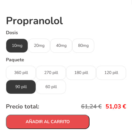
Propranolol
Dosis
10mg
20mg
40mg
80mg
Paquete
360 pill
270 pill
180 pill
120 pill
90 pill
60 pill
Precio total:
61,24
€
51,03
€
AÑADIR AL CARRITO