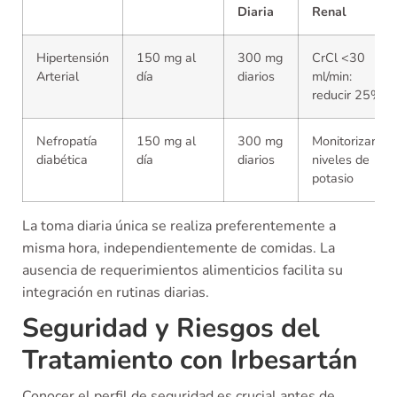
Diaria
Renal
Hipertensión
150 mg al
300 mg
CrCl <30
Arterial
día
diarios
ml/min:
reducir 25%
Nefropatía
150 mg al
300 mg
Monitorizar
diabética
día
diarios
niveles de
potasio
La toma diaria única se realiza preferentemente a
misma hora, independientemente de comidas. La
ausencia de requerimientos alimenticios facilita su
integración en rutinas diarias.
Seguridad y Riesgos del
Tratamiento con Irbesartán
Conocer el perfil de seguridad es crucial antes de