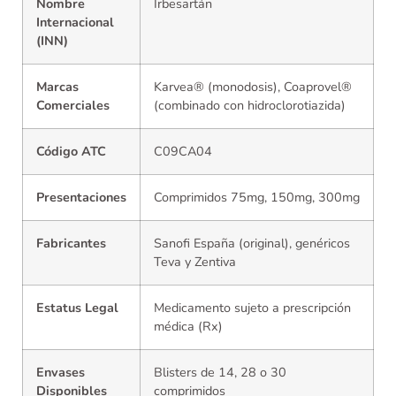
Nombre
Irbesartán
Internacional
(INN)
Marcas
Karvea® (monodosis), Coaprovel®
Comerciales
(combinado con hidroclorotiazida)
Código ATC
C09CA04
Presentaciones
Comprimidos 75mg, 150mg, 300mg
Fabricantes
Sanofi España (original), genéricos
Teva y Zentiva
Estatus Legal
Medicamento sujeto a prescripción
médica (Rx)
Envases
Blisters de 14, 28 o 30
Disponibles
comprimidos