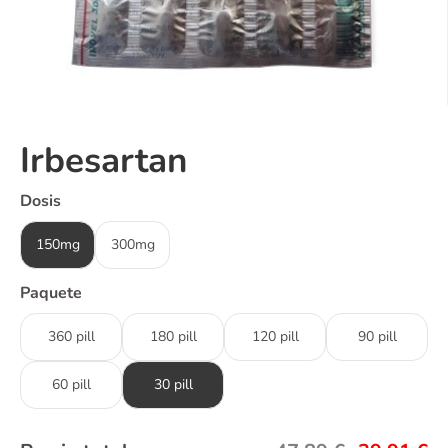
Irbesartan
Dosis
150mg
300mg
Paquete
360 pill
180 pill
120 pill
90 pill
60 pill
30 pill