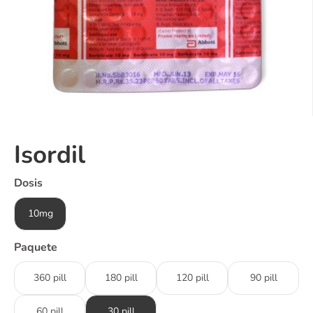
Isordil
Dosis
10mg
Paquete
360 pill
180 pill
120 pill
90 pill
60 pill
30 pill