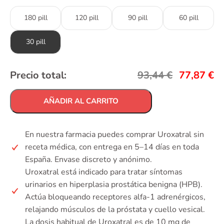
180 pill
120 pill
90 pill
60 pill
30 pill
Precio total:
93,44
€
77,87
€
AÑADIR AL CARRITO
En nuestra farmacia puedes comprar Uroxatral sin
receta médica, con entrega en 5–14 días en toda
España. Envase discreto y anónimo.
Uroxatral está indicado para tratar síntomas
urinarios en hiperplasia prostática benigna (HPB).
Actúa bloqueando receptores alfa-1 adrenérgicos,
relajando músculos de la próstata y cuello vesical.
La dosis habitual de Uroxatral es de 10 mg de