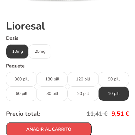
Lioresal
Dosis
10mg
25mg
Paquete
360 pill
180 pill
120 pill
90 pill
60 pill
30 pill
20 pill
10 pill
Precio total:
11,41
€
9,51
€
AÑADIR AL CARRITO