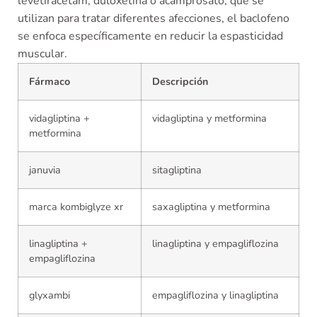
levetiracetam, duloxetina o acamprosato, que se
utilizan para tratar diferentes afecciones, el baclofeno
se enfoca específicamente en reducir la espasticidad
muscular.
Fármaco
Descripción
vidagliptina +
vidagliptina y metformina
metformina
januvia
sitagliptina
marca kombiglyze xr
saxagliptina y metformina
linagliptina +
linagliptina y empagliflozina
empagliflozina
glyxambi
empagliflozina y linagliptina